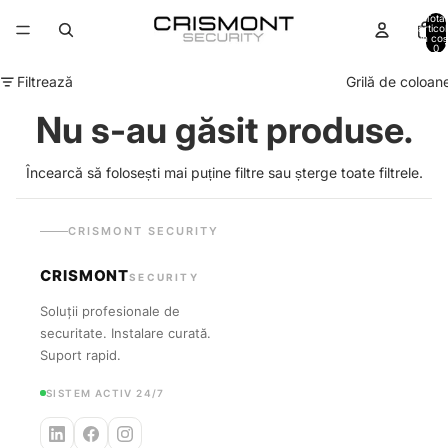
Total
artico
în coș
0
Filtrează
Grilă de coloan
Nu s-au găsit produse.
Încearcă să folosești mai puține filtre sau
șterge toate filtrele
.
CRISMONT SECURITY
CRISMONT
SECURITY
Soluții profesionale de
securitate. Instalare curată.
Suport rapid.
SISTEM ACTIV 24/7