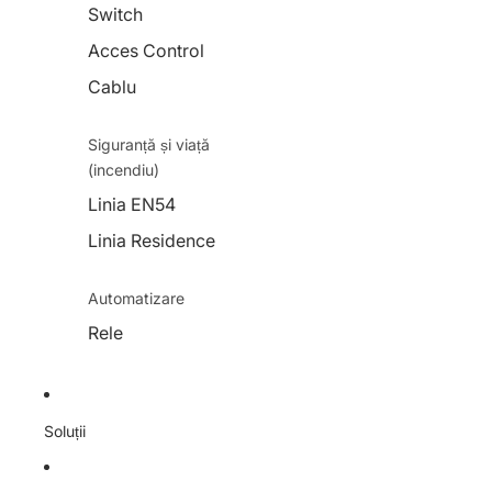
Switch
Acces Control
Cablu
Siguranță și viață
(incendiu)
Linia EN54
Linia Residence
Automatizare
Rele
Soluții