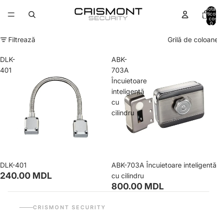
Total
artico
în coș
0
Filtrează
Grilă de coloan
DLK-
ABK-
401
703A
Încuietoare
inteligentă
cu
cilindru
DLK-401
ABK-703A Încuietoare inteligentă
240.00 MDL
cu cilindru
800.00 MDL
CRISMONT SECURITY