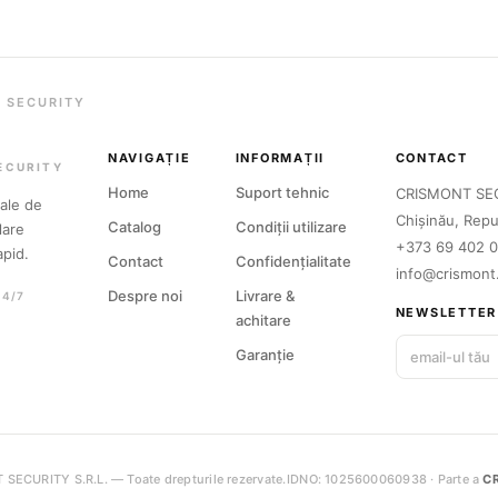
 SECURITY
NAVIGAȚIE
INFORMAȚII
CONTACT
ECURITY
Home
Suport tehnic
CRISMONT SEC
nale de
Chișinău, Repu
Catalog
Condiții utilizare
lare
+373 69 402 
apid.
Contact
Confidențialitate
info@crismont
Despre noi
Livrare &
24/7
NEWSLETTER
achitare
Garanție
ECURITY S.R.L. — Toate drepturile rezervate.
IDNO: 1025600060938 · Parte a
C