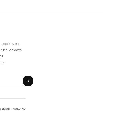
URITY S.R.L.
blica Moldova
090
.md
RISMONT HOLDING