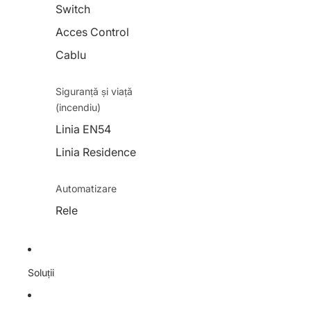
Switch
Acces Control
Cablu
Siguranță și viață
(incendiu)
Linia EN54
Linia Residence
Automatizare
Rele
Soluții