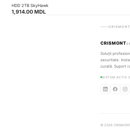
HDD 2TB SkyHawk
1,914.00 MDL
CRISMONT
CRISMONT
S
Soluții profesio
securitate. Insta
curată. Suport r
SISTEM ACTIV 
© 2026 CRISMONT S