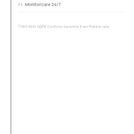
Monitorizare 24/7
04
·
·
·
ISO 9001
GDPR Conform
Garanție 3 ani
Plată în rate