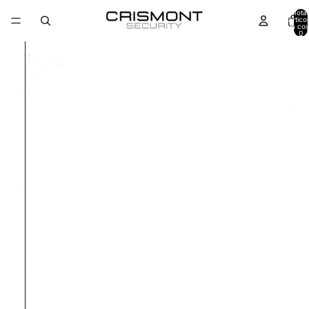
Total
artico
în coș
0