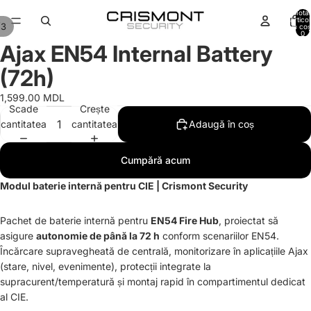
Total
artico
/
3
în coș
0
Ajax EN54 Internal Battery
(72h)
1,599.00 MDL
Scade
Crește
cantitatea
cantitatea
Adaugă în coș
Cumpără acum
Modul baterie internă pentru CIE | Crismont Security
Pachet de baterie internă pentru
EN54 Fire Hub
, proiectat să
asigure
autonomie de până la 72 h
conform scenariilor EN54.
Încărcare supravegheată de centrală, monitorizare în aplicațiile Ajax
(stare, nivel, evenimente), protecții integrate la
supracurent/temperatură și montaj rapid în compartimentul dedicat
al CIE.