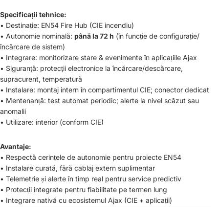
Specificații tehnice:
• Destinație: EN54 Fire Hub (CIE incendiu)
• Autonomie nominală:
până la 72 h
(în funcție de configurație/
încărcare de sistem)
• Integrare: monitorizare stare & evenimente în aplicațiile Ajax
• Siguranță: protecții electronice la încărcare/descărcare,
supracurent, temperatură
• Instalare: montaj intern în compartimentul CIE; conector dedicat
• Mentenanță: test automat periodic; alerte la nivel scăzut sau
anomalii
• Utilizare: interior (conform CIE)
Avantaje:
• Respectă cerințele de autonomie pentru proiecte EN54
• Instalare curată, fără cablaj extern suplimentar
• Telemetrie și alerte în timp real pentru service predictiv
• Protecții integrate pentru fiabilitate pe termen lung
• Integrare nativă cu ecosistemul Ajax (CIE + aplicații)