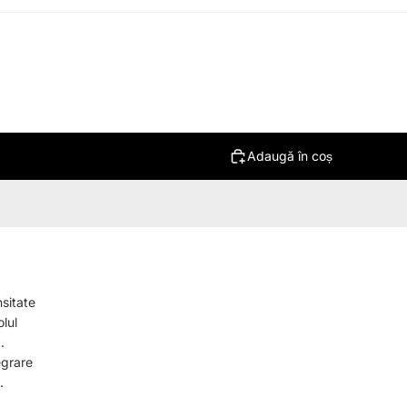
Adaugă în coș
sitate
lul
.
egrare
.