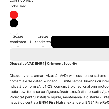
2,099.00 MDL
Color
Red
Scade
Crește
cantitatea
cantitatea
Dispozitiv VAD EN54 | Crismont Security
Dispozitiv de alarmare vizuală (VAD) wireless pentru sisteme
comerciale de detecție incendiu. Emite semnal luminos cu inten
ridicată conform EN 54-23, comunică bidirecțional prin protoco
radio Jeweller și se configurează/adresează din aplicațiile Ajax
Proiectat pentru instalare rapidă, mentenanță la distanță și int
nativă cu centrala
EN54 Fire Hub
și extenderul
EN54 Fire ReX