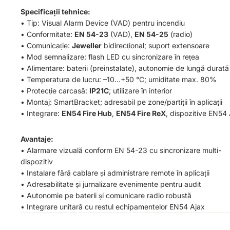
Specificații tehnice:
• Tip: Visual Alarm Device (VAD) pentru incendiu
• Conformitate:
EN 54-23
(VAD),
EN 54-25
(radio)
• Comunicație:
Jeweller
bidirecțional; suport extensoare
• Mod semnalizare: flash LED cu sincronizare în rețea
• Alimentare: baterii (preinstalate), autonomie de lungă durată
• Temperatura de lucru: –10…+50 °C; umiditate max. 80%
• Protecție carcasă:
IP21C
; utilizare în interior
• Montaj: SmartBracket; adresabil pe zone/partiții în aplicații
• Integrare:
EN54 Fire Hub
,
EN54 Fire ReX
, dispozitive EN54
Avantaje:
• Alarmare vizuală conform EN 54-23 cu sincronizare multi-
dispozitiv
• Instalare fără cablare și administrare remote în aplicații
• Adresabilitate și jurnalizare evenimente pentru audit
• Autonomie pe baterii și comunicare radio robustă
• Integrare unitară cu restul echipamentelor EN54 Ajax