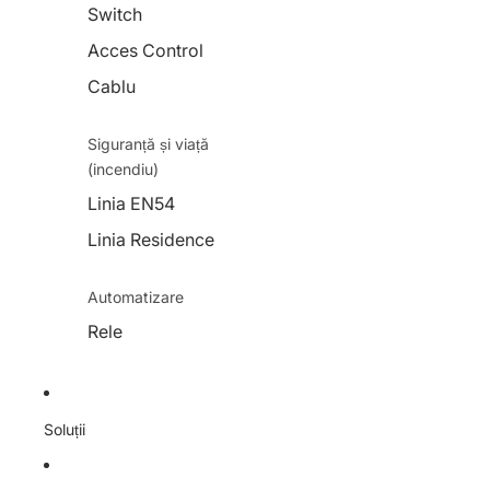
Switch
Acces Control
Cablu
Siguranță și viață
(incendiu)
Linia EN54
Linia Residence
Automatizare
Rele
Soluții