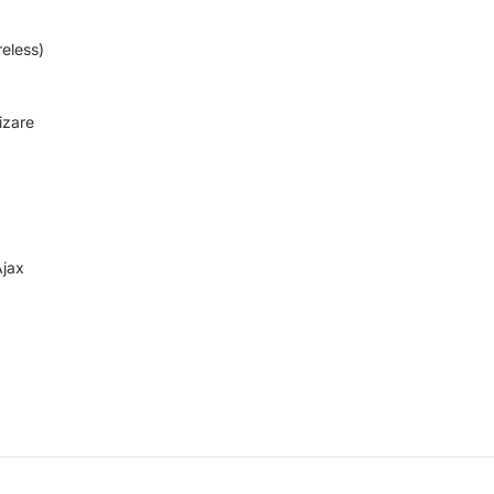
eless)
izare
Ajax