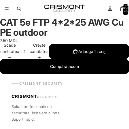
Total
artico
în coș
0
CAT 5e FTP 4*2*25 AWG Cu
PE outdoor
7.50 MDL
Scade
Crește
cantitatea
cantitatea
Adaugă în coș
Cumpără acum
CRISMONT SECURITY
CRISMONT
SECURITY
Soluții profesionale de
securitate. Instalare curată.
Suport rapid.