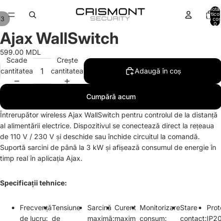
Total
artico
/
3
în coș
0
Ajax WallSwitch
599.00 MDL
Scade
Crește
cantitatea
cantitatea
Adaugă în coș
Cumpără acum
Întrerupător wireless Ajax WallSwitch pentru controlul de la distanță
al alimentării electrice. Dispozitivul se conectează direct la rețeaua
de 110 V / 230 V și deschide sau închide circuitul la comandă.
Suportă sarcini de până la 3 kW și afișează consumul de energie în
timp real în aplicația Ajax.
Specificații tehnice:
Frecvență
Tensiune
Sarcină
Curent
Monitorizare
Stare
Prot
de lucru:
de
maximă:
maxim
consum:
contact:
IP2