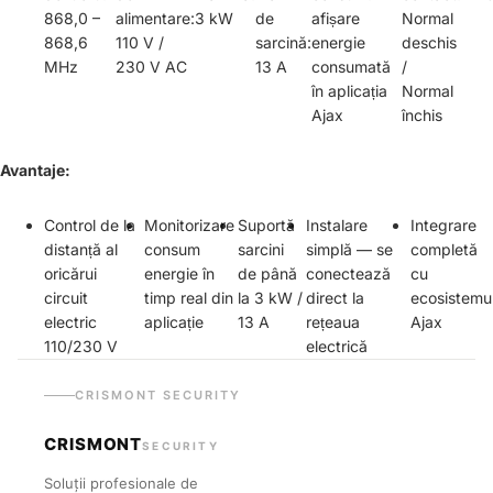
868,0 –
alimentare:
3 kW
de
afișare
Normal
868,6
110 V /
sarcină:
energie
deschis
MHz
230 V AC
13 A
consumată
/
în aplicația
Normal
Ajax
închis
Avantaje:
Control de la
Monitorizare
Suportă
Instalare
Integrare
distanță al
consum
sarcini
simplă — se
completă
oricărui
energie în
de până
conectează
cu
circuit
timp real din
la 3 kW /
direct la
ecosistemu
electric
aplicație
13 A
rețeaua
Ajax
110/230 V
electrică
CRISMONT SECURITY
CRISMONT
SECURITY
Soluții profesionale de