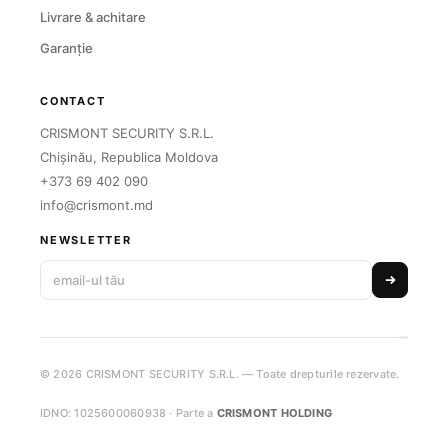
Livrare & achitare
Garanție
CONTACT
CRISMONT SECURITY S.R.L.
Chișinău, Republica Moldova
+373 69 402 090
info@crismont.md
NEWSLETTER
© 2026 CRISMONT SECURITY S.R.L. — Toate drepturile rezervate.
IDNO: 1025600060938 · Parte a
CRISMONT HOLDING