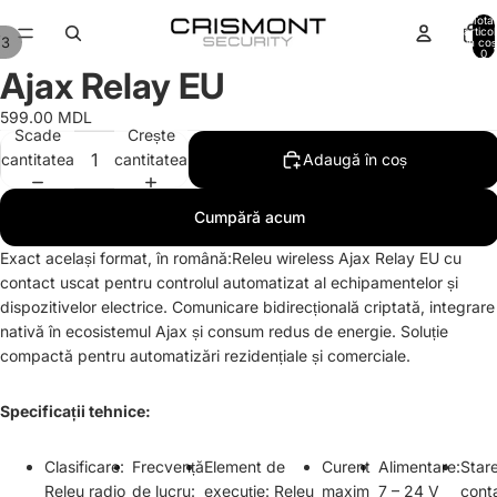
Total
artico
/
3
în coș
0
Ajax Relay EU
599.00 MDL
Scade
Crește
cantitatea
cantitatea
Adaugă în coș
Cumpără acum
Exact același format, în română:Releu wireless Ajax Relay EU cu
contact uscat pentru controlul automatizat al echipamentelor și
dispozitivelor electrice. Comunicare bidirecțională criptată, integrare
nativă în ecosistemul Ajax și consum redus de energie. Soluție
compactă pentru automatizări rezidențiale și comerciale.
Specificații tehnice:
Clasificare:
Frecvență
Element de
Curent
Alimentare:
Star
Releu radio
de lucru:
execuție: Releu
maxim
7 – 24 V
cont