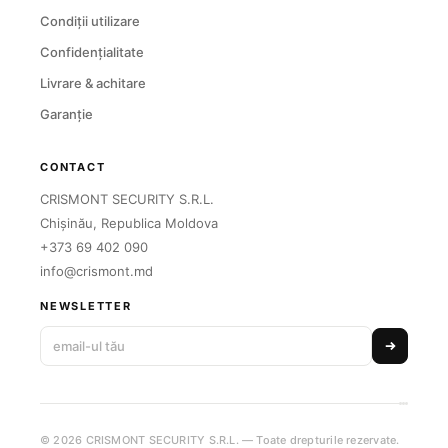
Condiții utilizare
Confidențialitate
Livrare & achitare
Garanție
CONTACT
CRISMONT SECURITY S.R.L.
Chișinău, Republica Moldova
+373 69 402 090
info@crismont.md
NEWSLETTER
© 2026 CRISMONT SECURITY S.R.L. — Toate drepturile rezervate.