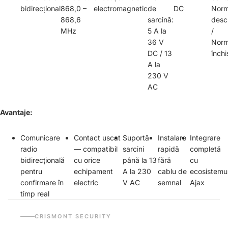
bidirecțional
868,0 –
electromagnetic
de
DC
Norm
868,6
sarcină:
desc
MHz
5 A la
/
36 V
Norm
DC / 13
închi
A la
230 V
AC
Avantaje:
Comunicare
Contact uscat
Suportă
Instalare
Integrare
radio
— compatibil
sarcini
rapidă
completă
bidirecțională
cu orice
până la 13
fără
cu
pentru
echipament
A la 230
cablu de
ecosistemu
confirmare în
electric
V AC
semnal
Ajax
timp real
CRISMONT SECURITY